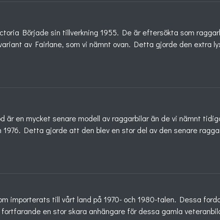
ctoria Började sin tillverkning 1955. De är eftersökta som raggar
xvariant av Fairlane, som vi nämnt ovan. Detta gjorde den extra ly
d är en mycket senare modell av raggarbilar än de vi nämnt tidiga
 1976. Detta gjorde att den blev en stor del av den senare raggar
om importerats till vårt land på 1970- och 1980-talen. Dessa fordon
ns fortfarande en stor skara anhängare för dessa gamla veteranbilar