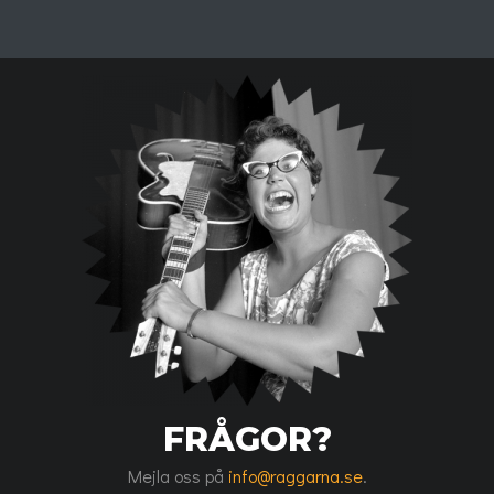
FRÅGOR?
Mejla oss på
info@raggarna.se
.