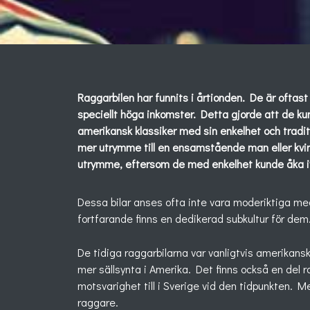
Raggarbilen har funnits i årtionden. De är oftas
speciellt höga inkomster. Detta gjorde att de kund
amerikansk klassiker med sin enkelhet och tradi
mer utrymme till en ensamstående man eller kvin
utrymme, eftersom de med enkelhet kunde åka iväg
Dessa bilar anses ofta inte vara moderiktiga m
fortfarande finns en dedikerad subkultur för dem
De tidiga raggarbilarna var vanligtvis amerikansk
mer sällsynta i Amerika. Det finns också en del r
motsvarighet till i Sverige vid den tidpunkten.
raggare.