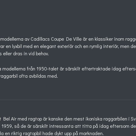
 modellerna av Cadillacs Coupe De Ville är en klassiker inom ragga
 var en lyxbil med en elegant exteriör och en rymlig interiör, men 
eller dras in vid behov.
a modellerna från 1950-talet är särskilt eftertraktade idag ef
 raggarbil ofta avbildas med.
t Bel Air med ragtop är kanske den mest ikoniska raggarbilen i Sv
 1959, så de är särskilt intressanta att titta på idag eftersom de
lla en riktig ragtopbil hade dykt upp på marknaden.