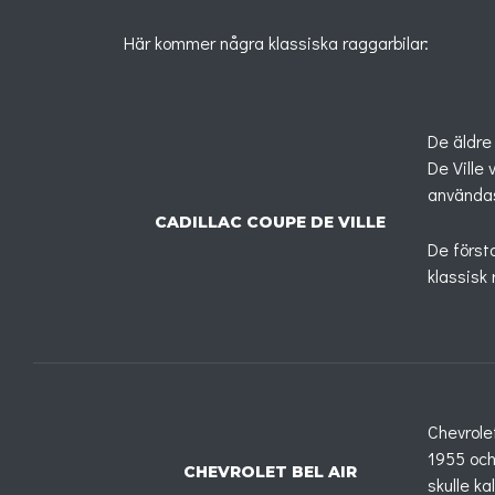
Här kommer några klassiska raggarbilar:
De äldre
De Ville
användas 
CADILLAC COUPE DE VILLE
De först
klassisk
Chevrole
1955 och
CHEVROLET BEL AIR
skulle ka