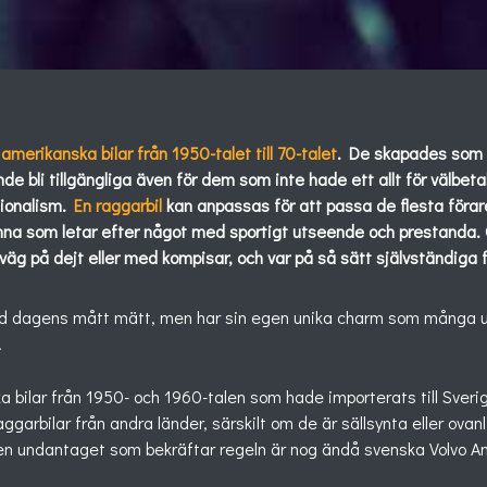
t
amerikanska bilar från 1950-talet till 70-talet
. De skapades som e
e bli tillgängliga även för dem som inte hade ett allt för välbetal
tionalism.
En raggarbil
kan anpassas för att passa de flesta förare
na som letar efter något med sportigt utseende och prestanda. O
 på dejt eller med kompisar, och var på så sätt självständiga fr
ed dagens mått mätt, men har sin egen unika charm som många upp
.
a bilar från 1950- och 1960-talen som hade importerats till Sveri
aggarbilar från andra länder, särskilt om de är sällsynta eller ova
 Men undantaget som bekräftar regeln är nog ändå svenska Volvo A